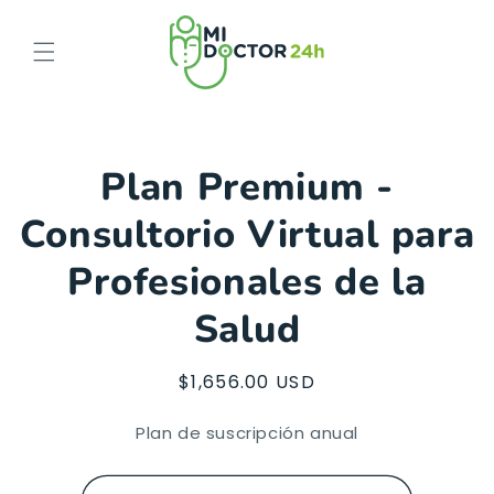
Ir
directamente
al contenido
Ir
directamente
Plan Premium -
a la
información
Consultorio Virtual para
del producto
Profesionales de la
Salud
Precio
$1,656.00 USD
habitual
Plan de suscripción anual